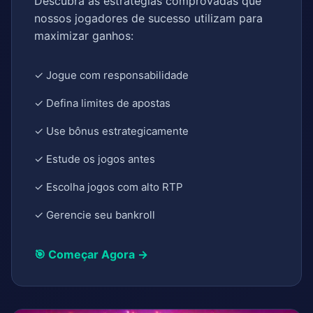
Descubra as estratégias comprovadas que
nossos jogadores de sucesso utilizam para
maximizar ganhos:
✓ Jogue com responsabilidade
✓ Defina limites de apostas
✓ Use bônus estrategicamente
✓ Estude os jogos antes
✓ Escolha jogos com alto RTP
✓ Gerencie seu bankroll
🎯 Começar Agora →