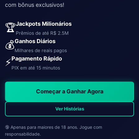
com bônus exclusivos!
Jackpots Milionários
🏆
Prêmios de até R$ 2.5M
Ganhos Diários
💰
Milhares de reais pagos
Pagamento Rápido
⚡
PIX em até 15 minutos
Começar a Ganhar Agora
Ver Histórias
🔞 Apenas para maiores de 18 anos. Jogue com
responsabilidade.