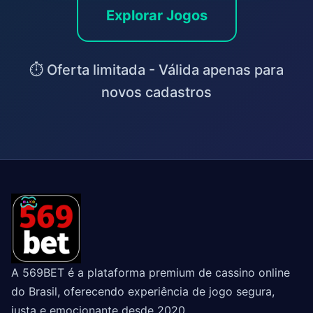
Explorar Jogos
⏱️ Oferta limitada - Válida apenas para
novos cadastros
A 569BET é a plataforma premium de cassino online
do Brasil, oferecendo experiência de jogo segura,
justa e emocionante desde 2020.