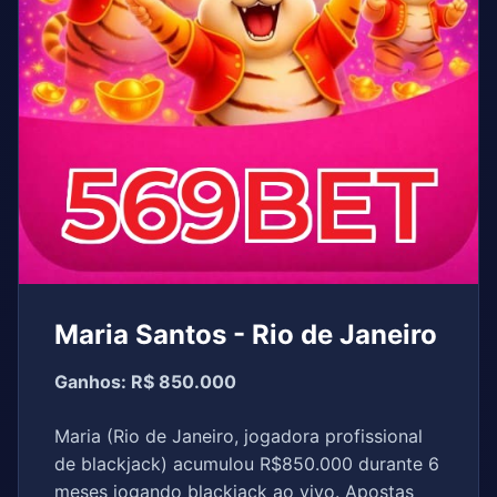
Maria Santos - Rio de Janeiro
Ganhos: R$ 850.000
Maria (Rio de Janeiro, jogadora profissional
de blackjack) acumulou R$850.000 durante 6
meses jogando blackjack ao vivo. Apostas