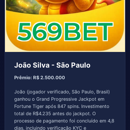
João Silva - São Paulo
Prêmio: R$ 2.500.000
João (jogador verificado, São Paulo, Brasil)
ganhou o Grand Progressive Jackpot em
Fortune Tiger após 847 spins. Investimento
total de R$4.235 antes do jackpot. O
processo de pagamento foi concluído em 4,8
dias, incluindo verificação KYC e