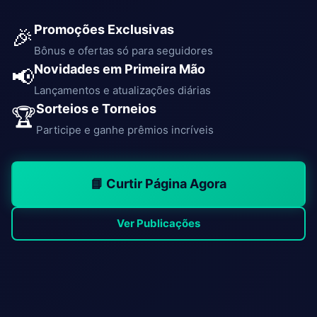
Promoções Exclusivas
🎉
Bônus e ofertas só para seguidores
Novidades em Primeira Mão
📢
Lançamentos e atualizações diárias
Sorteios e Torneios
🏆
Participe e ganhe prêmios incríveis
📘 Curtir Página Agora
Ver Publicações