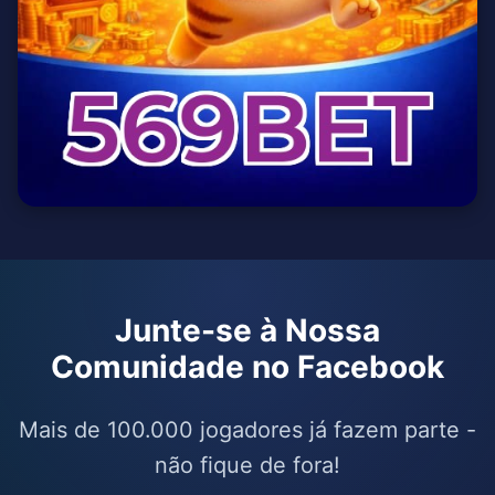
Junte-se à Nossa
Comunidade no Facebook
Mais de 100.000 jogadores já fazem parte -
não fique de fora!