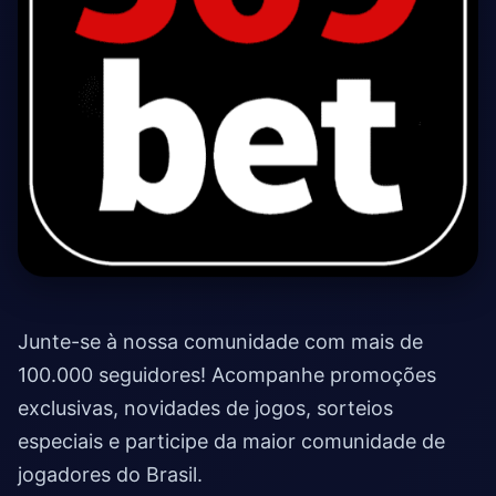
Junte-se à nossa comunidade com mais de
100.000 seguidores! Acompanhe promoções
exclusivas, novidades de jogos, sorteios
especiais e participe da maior comunidade de
jogadores do Brasil.