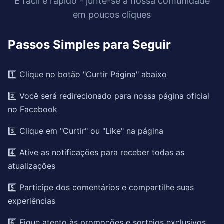
É fácil e rápido - junte-se à nossa comunidade
em poucos cliques
Passos Simples para Seguir
1️⃣ Clique no botão "Curtir Página" abaixo
2️⃣ Você será redirecionado para nossa página oficial
no Facebook
3️⃣ Clique em "Curtir" ou "Like" na página
4️⃣ Ative as notificações para receber todas as
atualizações
5️⃣ Participe dos comentários e compartilhe suas
experiências
6️⃣ Fique atento às promoções e sorteios exclusivos